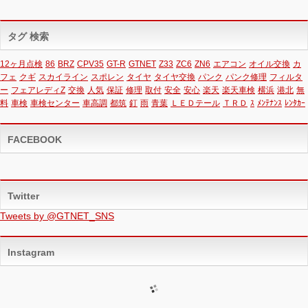
タグ 検索
12ヶ月点検
86
BRZ
CPV35
GT-R
GTNET
Z33
ZC6
ZN6
エアコン
オイル交換
カ
フェ
クギ
スカイライン
スポレン
タイヤ
タイヤ交換
パンク
パンク修理
フィルタ
ー
フェアレディZ
交換
人気
保証
修理
取付
安全
安心
楽天
楽天車検
横浜
港北
無
料
車検
車検センター
車高調
都筑
釘
雨
青葉
ＬＥＤテール
ＴＲＤ
ｽ
ﾒﾝﾃﾅﾝｽ
ﾚﾝﾀｶｰ
FACEBOOK
Twitter
Tweets by @GTNET_SNS
Instagram