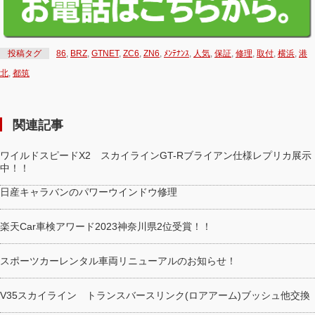
投稿タグ
86
,
BRZ
,
GTNET
,
ZC6
,
ZN6
,
ﾒﾝﾃﾅﾝｽ
,
人気
,
保証
,
修理
,
取付
,
横浜
,
港
北
,
都筑
関連記事
ワイルドスピードX2 スカイラインGT-Rブライアン仕様レプリカ展示
中！！
日産キャラバンのパワーウインドウ修理
楽天Car車検アワード2023神奈川県2位受賞！！
スポーツカーレンタル車両リニューアルのお知らせ！
V35スカイライン トランスバースリンク(ロアアーム)ブッシュ他交換