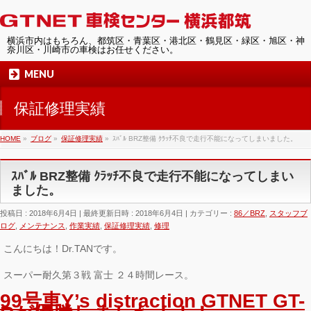
横浜市内はもちろん、都筑区・青葉区・港北区・鶴見区・緑区・旭区・神
奈川区・川崎市の車検はお任せください。
MENU
保証修理実績
HOME
»
ブログ
»
保証修理実績
»
ｽﾊﾞﾙ BRZ整備 ｸﾗｯﾁ不良で走行不能になってしまいました。
ｽﾊﾞﾙ BRZ整備 ｸﾗｯﾁ不良で走行不能になってしまい
ました。
投稿日 : 2018年6月4日
最終更新日時 : 2018年6月4日
カテゴリー :
86／BRZ
,
スタッフブ
ログ
,
メンテナンス
,
作業実績
,
保証修理実績
,
修理
こんにちは！Dr.TANです。
スーパー耐久第３戦 富士 ２４時間レース。
99号車Y’s distraction GTNET GT-