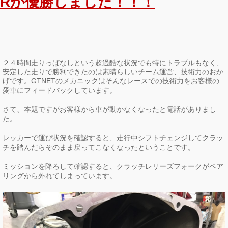
Rが優勝しました！！！
２４時間走りっぱなしという超過酷な状況でも特にトラブルもなく、
安定した走りで勝利できたのは素晴らしいチーム運営、技術力のおか
げです。GTNETのメカニックはそんなレースでの技術力をお客様の
愛車にフィードバックしています。
さて、本題ですがお客様から車が動かなくなったと電話がありまし
た。
レッカーで運び状況を確認すると、走行中シフトチェンジしてクラッ
チを踏んだらそのまま戻ってこなくなったということです。
ミッションを降ろして確認すると、クラッチレリーズフォークがベア
リングから外れてしまっています。