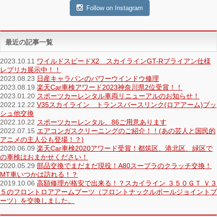
Follow on Instagram
最近の記事一覧
2023.10.11
ワイルドスピードX2 スカイラインGT-Rブライアン仕様
レプリカ展示中！！
2023.08.23
日産キャラバンのパワーウインドウ修理
2023.08.19
楽天Car車検アワード2023神奈川県2位受賞！！
2023.01.20
スポーツカーレンタル車両リニューアルのお知らせ！
2022.12.22
V35スカイライン トランスバースリンク(ロアアーム)ブッ
シュ他交換
2022.10.22
スポーツカーレンタル、86ご用意あります
2022.07.15
エアコンガスクリーニングのご紹介！！(あの芸人と国民的
アニメの主人公も登場！？)
2020.06.09
楽天Car車検2020アワード受賞！都筑区、港北区、緑区で
の車検はおまかせください！
2020.05.29
部品交換でまだまだ現役！A80スープラのクラッチ交換！
MT車いつかは訪れる！？
2019.10.06
高額修理が格安で出来る！？スカイライン ３５０ＧＴ Ｖ３
５のフロントロアアームブーツ（フロントナックルボールジョイントブ
ーツ）を交換しました。