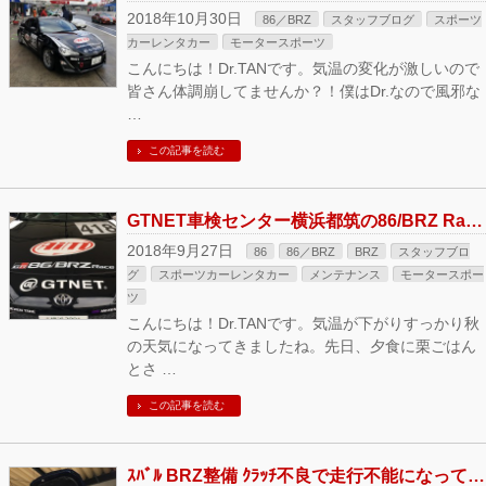
2018年10月30日
86／BRZ
スタッフブログ
スポーツ
カーレンタカー
モータースポーツ
こんにちは！Dr.TANです。気温の変化が激しいので
皆さん体調崩してませんか？！僕はDr.なので風邪な
…
この記事を読む
GTNET車検センター横浜都筑の86/BRZ Race参戦ブログ2018 もてぎ戦
2018年9月27日
86
86／BRZ
BRZ
スタッフブロ
グ
スポーツカーレンタカー
メンテナンス
モータースポー
ツ
こんにちは！Dr.TANです。気温が下がりすっかり秋
の天気になってきましたね。先日、夕食に栗ごはん
とさ …
この記事を読む
ｽﾊﾞﾙ BRZ整備 ｸﾗｯﾁ不良で走行不能になってしまいました。