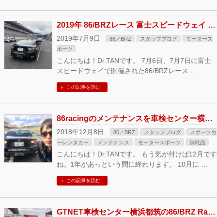
2019年 86/BRZレース 富士スピードウェイ 参戦してきました！
2019年7月9日
86／BRZ
スタッフブログ
モータース
ポーツ
こんにちは！Dr.TANです。 7月6日、7月7日に富士
スピードウェイで開催された86/BRZレース …
この記事を読む
86racingのメンテナンスを車検センター横浜都筑で、練習走行に富士スピードウェイに行ってきました！
2018年12月8日
86／BRZ
スタッフブログ
スポーツカ
ーレンタカー
メンテナンス
モータースポーツ
消耗品
こんにちは！Dr.TANです。 もう気が付けば12月です
ね。1年があっという間に終わります。 10月に …
この記事を読む
GTNET車検センター横浜都筑の86/BRZ Race参戦ブログ 2018 鈴鹿戦