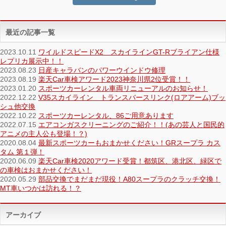
最近の記事一覧
2023.10.11
ワイルドスピードX2 スカイラインGT-Rブライアン仕様
レプリカ展示中！！
2023.08.23
日産キャラバンのパワーウインドウ修理
2023.08.19
楽天Car車検アワード2023神奈川県2位受賞！！
2023.01.20
スポーツカーレンタル車両リニューアルのお知らせ！
2022.12.22
V35スカイライン トランスバースリンク(ロアアーム)ブッ
シュ他交換
2022.10.22
スポーツカーレンタル、86ご用意あります
2022.07.15
エアコンガスクリーニングのご紹介！！(あの芸人と国民的
アニメの主人公も登場！？)
2020.08.04
最新スポーツカーもおまかせください！GRスープラ カス
タム 第１弾！
2020.06.09
楽天Car車検2020アワード受賞！都筑区、港北区、緑区で
の車検はおまかせください！
2020.05.29
部品交換でまだまだ現役！A80スープラのクラッチ交換！
MT車いつかは訪れる！？
アーカイブ