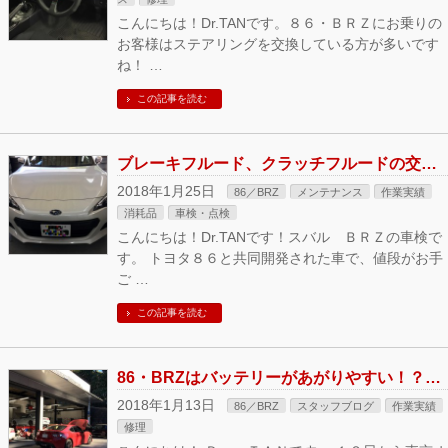
こんにちは！Dr.TANです。８６・ＢＲＺにお乗りの
お客様はステアリングを交換している方が多いです
ね！ …
この記事を読む
ブレーキフルード、クラッチフルードの交換時期は？金額は？ＢＲＺ ＺＣ６の車検の場合。
2018年1月25日
86／BRZ
メンテナンス
作業実績
消耗品
車検・点検
こんにちは！Dr.TANです！スバル ＢＲＺの車検で
す。 トヨタ８６と共同開発された車で、値段がお手
ご …
この記事を読む
86・BRZはバッテリーがあがりやすい！？バッテリー交換
2018年1月13日
86／BRZ
スタッフブログ
作業実績
修理