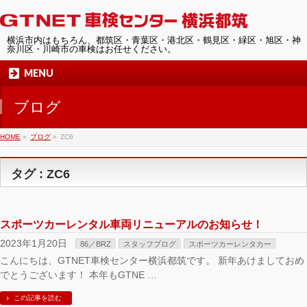
横浜市内はもちろん、都筑区・青葉区・港北区・鶴見区・緑区・旭区・神
奈川区・川崎市の車検はお任せください。
MENU
ブログ
HOME
»
ブログ
»
ZC6
タグ : ZC6
スポーツカーレンタル車両リニューアルのお知らせ！
2023年1月20日
86／BRZ
スタッフブログ
スポーツカーレンタカー
こんにちは、GTNET車検センター横浜都筑です。 新年あけましておめ
でとうございます！ 本年もGTNE …
この記事を読む