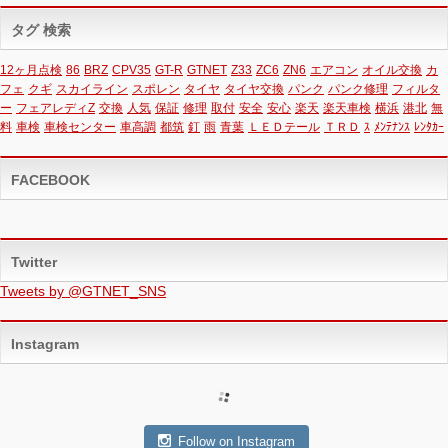
タグ 検索
12ヶ月点検
86
BRZ
CPV35
GT-R
GTNET
Z33
ZC6
ZN6
エアコン
オイル交換
カ
フェ
クギ
スカイライン
スポレン
タイヤ
タイヤ交換
パンク
パンク修理
フィルタ
ー
フェアレディZ
交換
人気
保証
修理
取付
安全
安心
楽天
楽天車検
横浜
港北
無
料
車検
車検センター
車高調
都筑
釘
雨
青葉
ＬＥＤテール
ＴＲＤ
ｽ
ﾒﾝﾃﾅﾝｽ
ﾚﾝﾀｶｰ
FACEBOOK
Twitter
Tweets by @GTNET_SNS
Instagram
Follow on Instagram