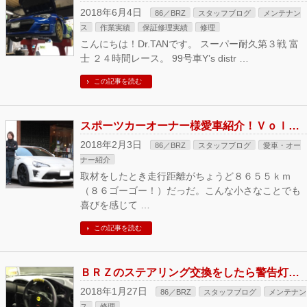
2018年6月4日
86／BRZ
スタッフブログ
メンテナン
ス
作業実績
保証修理実績
修理
こんにちは！Dr.TANです。 スーパー耐久第３戦 富
士 ２４時間レース。 99号車Y’s distr …
この記事を読む
スポーツカーオーナー様愛車紹介！Ｖｏｌ１ 丸木さん ８６ ＺＮ６後期
2018年2月3日
86／BRZ
スタッフブログ
愛車・オー
ナー紹介
取材をしたとき走行距離がちょうど８６５５ｋｍ
（８６ゴーゴー！）だっだ。こんな小さなことでも
喜びを感じて …
この記事を読む
ＢＲＺのステアリング交換をしたら警告灯が点灯してしまった！
2018年1月27日
86／BRZ
スタッフブログ
メンテナン
ス
修理